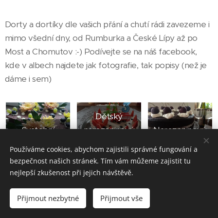
Dorty a dortíky dle vašich přání a chutí rádi zavezeme i
mimo všední dny, od Rumburka a České Lípy až po
Most a Chomutov :-) Podívejte se na náš facebook,
kde v albech najdete jak fotografie, tak popisy (než je
dáme i sem)
Dětský
Svatební
narozeninový
Narozeninový
Používáme cookies, abychom zajistili správné fungování a
bezpečnost našich stránek. Tím vám můžeme zajistit tu
nejlepší zkušenost při jejich návštěvě.
La Siesta 2018 | Všechna práva vyhrazena
Přijmout nezbytné
Přijmout vše
Vytvořeno službou
Webnode
Cookies